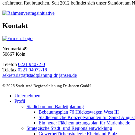
erfahrenen Rat brauchen. Seit 2012 befindet sich unser Standort am 
Kontakt
Neumarkt 49
50667 Köln
Telefon
0221 94072-0
Telefax
0221 94072-18
sekretariat(at)stadtplanung-dr-jansen.de
© 2026 Stadt- und Regionalplanung Dr. Jansen GmbH
Unternehmen
Profil
Städtebau und Bauleitplanung
Bebauungsplan 76 Hückeswagen West III
Städtebauliche Konzeptvarianten für Sankt Augus
Ein neuer Flächennutzungsplan für Marienheide
Strategische Stadt- und Regionalentwicklung
Gewerbeflächenstrategie Rheinland Pfalz