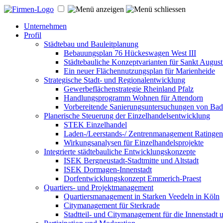
Unternehmen
Profil
Städtebau und Bauleitplanung
Bebauungsplan 76 Hückeswagen West III
Städtebauliche Konzeptvarianten für Sankt Augus
Ein neuer Flächennutzungsplan für Marienheide
Strategische Stadt- und Regionalentwicklung
Gewerbeflächenstrategie Rheinland Pfalz
Handlungsprogramm Wohnen für Attendorn
Vorbereitende Sanierungsuntersuchungen von Ba
Planerische Steuerung der Einzelhandelsentwicklung
STEK Einzelhandel
Laden-/Leerstands-/ Zentrenmanagement Ratingen
Wirkungsanalysen für Einzelhandelsprojekte
Integrierte städtebauliche Entwicklungskonzepte
ISEK Bergneustadt-Stadtmitte und Altstadt
ISEK Dormagen-Innenstadt
Dorfentwicklungskonzept Emmerich-Praest
Quartiers- und Projektmanagement
Quartiersmanagement in Starken Veedeln in Köln
Citymanagement für Sterkrade
Stadtteil- und Citymanagement für die Innenstadt u