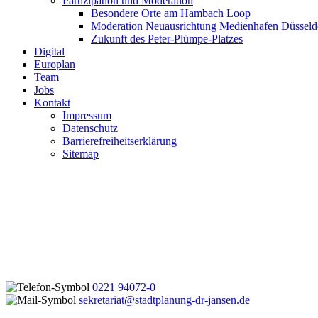
Partizipation und Moderation
Besondere Orte am Hambach Loop
Moderation Neuausrichtung Medienhafen Düsseld
Zukunft des Peter-Plümpe-Platzes
Digital
Europlan
Team
Jobs
Kontakt
Impressum
Datenschutz
Barrierefreiheitserklärung
Sitemap
0221 94072-0
sekretariat@stadtplanung-dr-jansen.de