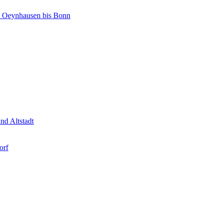
d Oeynhausen bis Bonn
nd Altstadt
orf