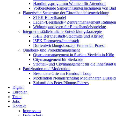
Handlungsprogramm Wohnen für Attendorn
Vorbereitende Sanierungsuntersuchungen von Ba
Planerische Steuerung der Einzelhandelsentwicklung
STEK Einzelhandel
Laden-/Leerstands-/ Zentrenmanagement Ratingen
Wirkungsanalysen für Einzelhandelsprojekte
Integrierte städtebauliche Entwicklungskonzepte
ISEK Bergneustadt-Stadtmitte und Altstadt
ISEK Dormagen-Innenstadt
Dorfentwicklungskonzept Emmerich-Praest
Quartiers- und Projektmanagement
Quartiersmanagement in Starken Veedeln in Köln
Citymanagement für Sterkrade
Stadtteil- und Citymanagement für die Innenstadt u
Partizipation und Moderation
Besondere Orte am Hambach Loop
Moderation Neuausrichtung Medienhafen Düsseld
Zukunft des Peter-Plümpe-Platzes
Digital
Europlan
Team
Jobs
Kontakt
Impressum
Datenschutz